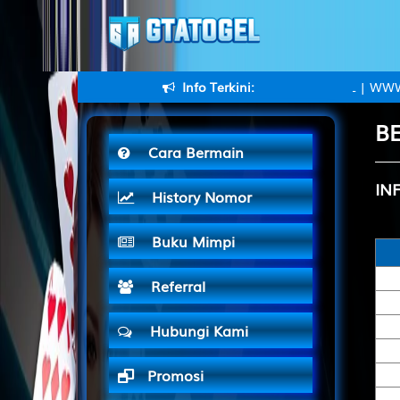
SI ANTI GANGGUAN GTA TOGEL | WWW.APKGTATOGEL.COM
Info Terkini:
BE
Cara Bermain
IN
History Nomor
Buku Mimpi
Referral
Hubungi Kami
Promosi