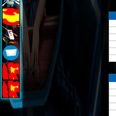
Toto 4D Online Bisa Depo
Via Dana 5k
26-08-2025 15:49:27
GTATOGEL | Akses aman
dan lancar untuk bermain
game digital
16-08-2025 22:52:20
Kumpulan Link Situs Slot
Gacor 777 Terbaru Hari Ini
Gampang Menang dan
Pasti Bayar 100 %
16-08-2025 22:49:28
Slot777: Situs Slot Gacor
GTATOGEL Gampang
Menang
18-06-2025 20:10:41
JADWAL MAINTENANCE
GTATOGEL
08-05-2025 19:13:57
LINK PERMAINAN