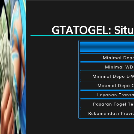
GTATOGEL: Situs
Minimal Dep
Minimal WD
Minimal Depo E-W
Minimal Depo Q
Layanan Transa
Pasaran Togel Te
Rekomendasi Provid