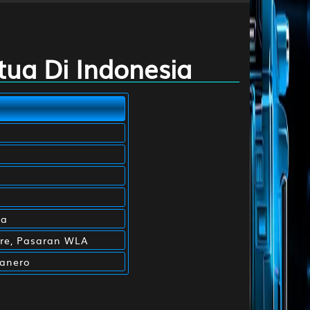
tua Di Indonesia
sa
ore, Pasaran WLA
banero