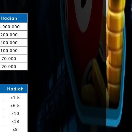
Hadiah
4.000.000
200.000
400.000
100.000
70.000
20.000
Hadiah
x1.5
x6.5
x10
x18
x8