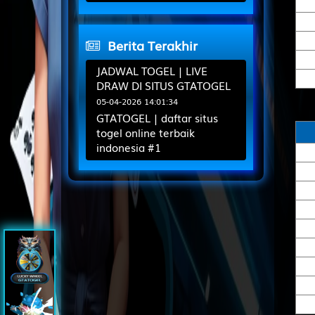
Berita Terakhir
JADWAL TOGEL | LIVE
DRAW DI SITUS GTATOGEL
05-04-2026 14:01:34
GTATOGEL | daftar situs
togel online terbaik
indonesia #1
05-11-2025 23:03:59
Selamat Datang Di Situs
Togel Online Bebas Invest
09-09-2025 18:14:44
INFO HADIAH TOGEL FULL
GTATOGEL
30-08-2025 21:23:55
live rtp gta togel gacor
28-08-2025 17:41:49
Gtatogel Penakhluk Dunia