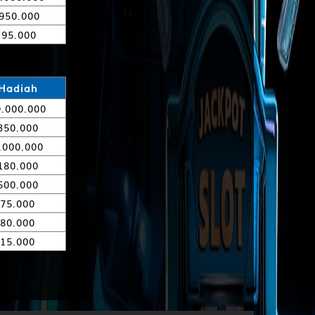
950.000
95.000
Hadiah
0.000.000
350.000
.000.000
180.000
500.000
75.000
80.000
15.000